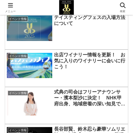
メニュー
検索
テイスティングフェスの入場方法
イベント情報
について
出店ワイナリー情報を更新！ お
イベント情報
気に入りのワイナリーに会いに行
こう！
式典の司会はフリーアナウンサ
イベント情報
ー・濱本梨沙に決定！ NHK甲
府出身、地域密着の深い知見でV
会場『セレモニア』を華やかに彩
る
長谷部賢、鈴木忍ら豪華ソムリエ
イベント情報