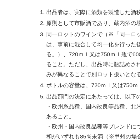
出品者は、実際に酒類を製造した酒
原則として市販酒であり、蔵内酒の場
同一ロットのワインで（※「同一ロ
は、事前に混合して均一化を行った
る。）、720ｍｌ又は750ｍｌ瓶で6
ること。ただし、出品時に瓶詰めさ
みが異なることで別ロット扱いとな
ボトルの容量は、720ｍｌ又は750
出品部門の決定にあたっては、以下
・欧州系品種、国内改良等品種、北米
あること。
・欧州・国内改良品種等ブレンドに
和がいずれも85％未満（※甲州の場