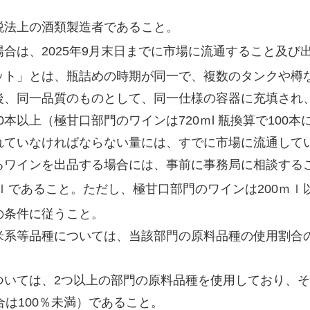
税法上の酒類製造者であること。
合は、2025年9月末日までに市場に流通すること及び
ット」とは、瓶詰めの時期が同一で、複数のタンクや樽
後、同一品質のものとして、同一仕様の容器に充填され、
00本以上（極甘口部門のワインは720ｍl 瓶換算で10
れていなければならない量には、すでに市場に流通して
るワインを出品する場合には、事前に事務局に相談する
ｍｌであること。ただし、極甘口部門のワインは200ｍｌ
の条件に従うこと。
系等品種については、当該部門の原料品種の使用割合の和
ついては、2つ以上の部門の原料品種を使用しており、
合は100％未満）であること。